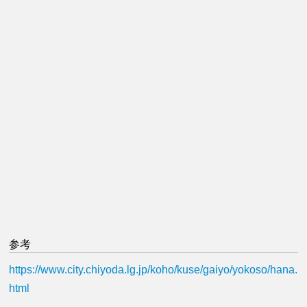
参考
https://www.city.chiyoda.lg.jp/koho/kuse/gaiyo/yokoso/hana.
html