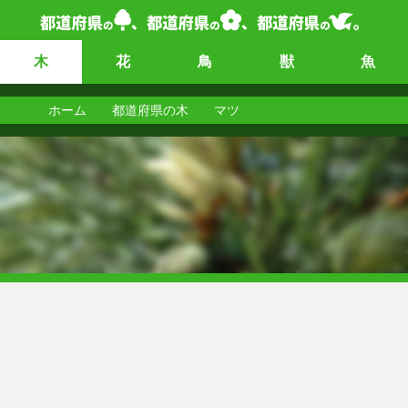
木
花
鳥
獣
魚
ホーム
都道府県の木
マツ
マツ